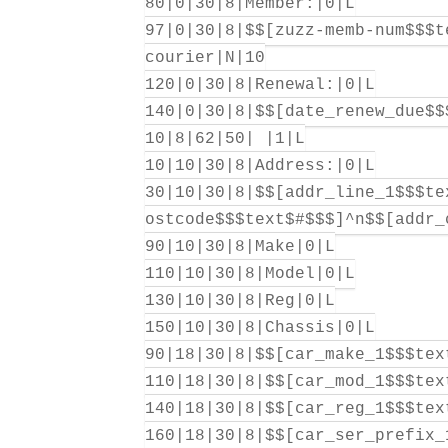
80|0|30|8|Member:|0|L
97|0|30|8|$$[zuzz-memb-num$$$t
courier|N|10
120|0|30|8|Renewal:|0|L
140|0|30|8|$$[date_renew_due$$
10|8|62|50| |1|L
10|10|30|8|Address:|0|L
30|10|30|8|$$[addr_line_1$$$te
ostcode$$$text$#$$$]^n$$[addr_
90|10|30|8|Make|0|L
110|10|30|8|Model|0|L
130|10|30|8|Reg|0|L
150|10|30|8|Chassis|0|L
90|18|30|8|$$[car_make_1$$$tex
110|18|30|8|$$[car_mod_1$$$tex
140|18|30|8|$$[car_reg_1$$$tex
160|18|30|8|$$[car_ser_prefix_