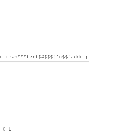
r_town$$$text$#$$$]^n$$[addr_p
|0|L