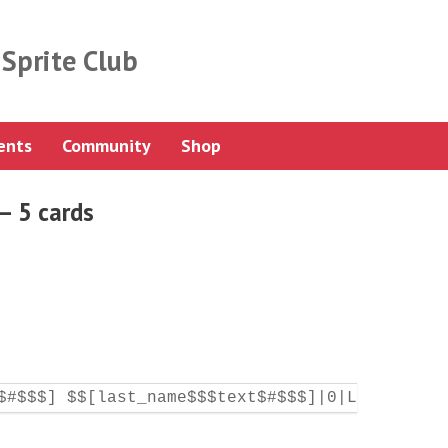
Sprite Club
ents
Community
Shop
– 5 cards
$#$$$] $$[last_name$$$text$#$$$]|0|L