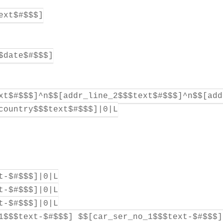
ext$#$$$]
$date$#$$$]
xt$#$$$]^n$$[addr_line_2$$$text$#$$$]^n$$[add
country$$$text$#$$$]|0|L
t-$#$$$]|0|L
t-$#$$$]|0|L
t-$#$$$]|0|L
1$$$text-$#$$$] $$[car_ser_no_1$$$text-$#$$$]