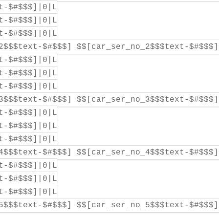
t-$#$$$]|0|L
t-$#$$$]|0|L
t-$#$$$]|0|L
2$$$text-$#$$$] $$[car_ser_no_2$$$text-$#$$$]
t-$#$$$]|0|L
t-$#$$$]|0|L
t-$#$$$]|0|L
3$$$text-$#$$$] $$[car_ser_no_3$$$text-$#$$$]
t-$#$$$]|0|L
t-$#$$$]|0|L
t-$#$$$]|0|L
4$$$text-$#$$$] $$[car_ser_no_4$$$text-$#$$$]
t-$#$$$]|0|L
t-$#$$$]|0|L
t-$#$$$]|0|L
5$$$text-$#$$$] $$[car_ser_no_5$$$text-$#$$$]