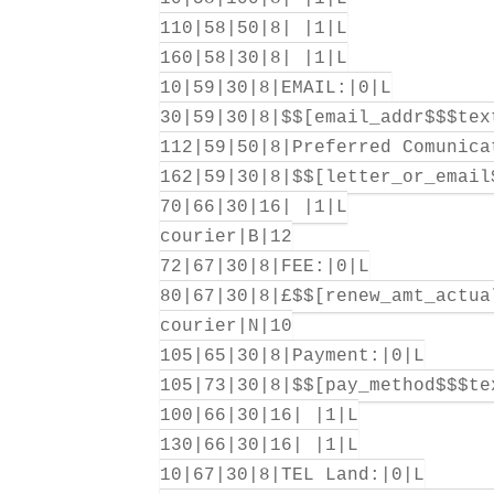
110|58|50|8| |1|L
160|58|30|8| |1|L
10|59|30|8|EMAIL:|0|L
30|59|30|8|$$[email_addr$$$tex
112|59|50|8|Preferred Comunica
162|59|30|8|$$[letter_or_email
70|66|30|16| |1|L
courier|B|12
72|67|30|8|FEE:|0|L
80|67|30|8|£$$[renew_amt_actua
courier|N|10
105|65|30|8|Payment:|0|L
105|73|30|8|$$[pay_method$$$te
100|66|30|16| |1|L
130|66|30|16| |1|L
10|67|30|8|TEL Land:|0|L