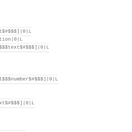
t$#$$$]|0|L
tion|0|L
$$$text$#$$$]|0|L
l$$$number$#$$$]|0|L
xt$#$$$]|0|L